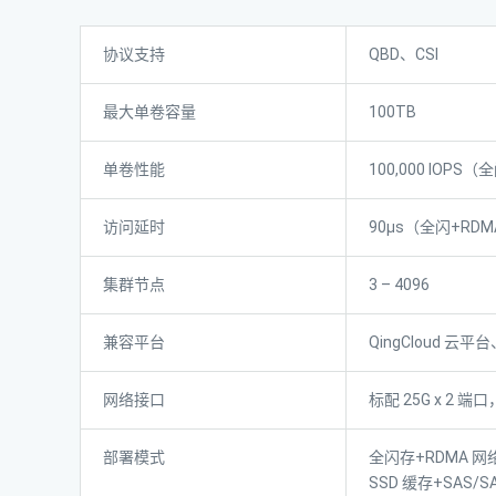
协议支持
QBD、CSI
最大单卷容量
100TB
单卷性能
100,000 IOP
访问延时
90μs（全闪+RD
集群节点
3 – 4096
兼容平台
QingCloud 云平台
网络接口
标配 25G x 2 端
部署模式
全闪存+RDMA 
SSD 缓存+SAS